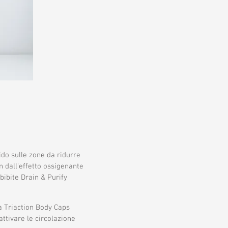
ido sulle zone da ridurre
 dall'effetto ossigenante
ibite Drain & Purify
na Triaction Body Caps
ttivare le circolazione