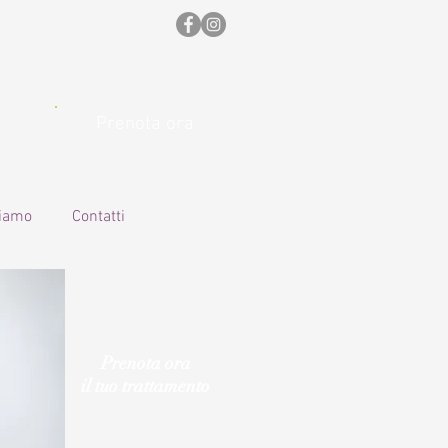
Prenota ora
siamo
Contatti
Prenota ora
il tuo trattamento