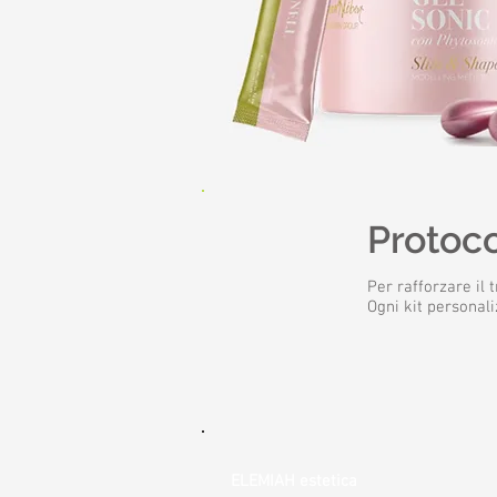
Protoco
Per rafforzare il
Ogni kit personal
ELEMIAH estetica