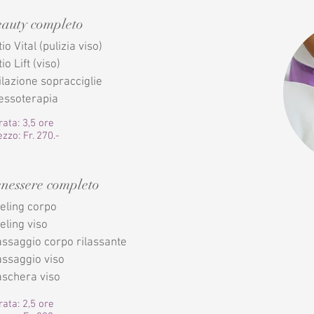
eauty completo
io Vital (pulizia viso)
io Lift (viso)
ilazione sopracciglie
essoterapia
rata: 3,5 ore
zzo: Fr. 270.-
nessere completo
eling corpo
eling viso
ssaggio corpo rilassante
ssaggio viso
schera viso
rata: 2,5 ore