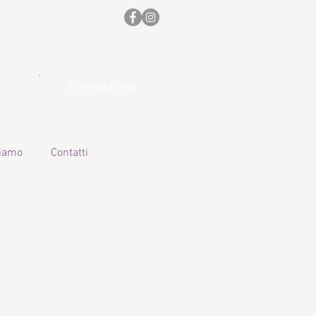
Prenota ora
siamo
Contatti