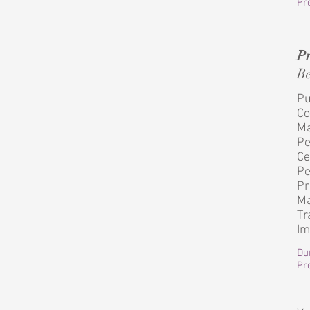
Pre
Pr
Be
Pu
Co
Ma
Pe
Ce
Pe
Pr
Ma
Tr
Im
Du
Pre