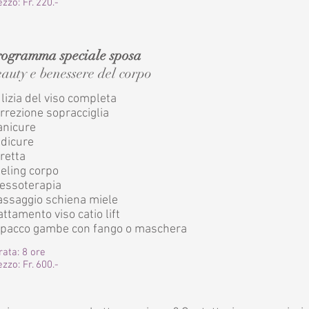
zzo: Fr. 220.-
ogramma speciale sposa
auty e benessere del corpo
lizia del viso completa
rrezione sopracciglia
nicure
dicure
retta
eling corpo
essoterapia
ssaggio schiena miele
attamento viso catio lift
pacco gambe con fango o maschera
rata: 8 ore
zzo: Fr. 600.-