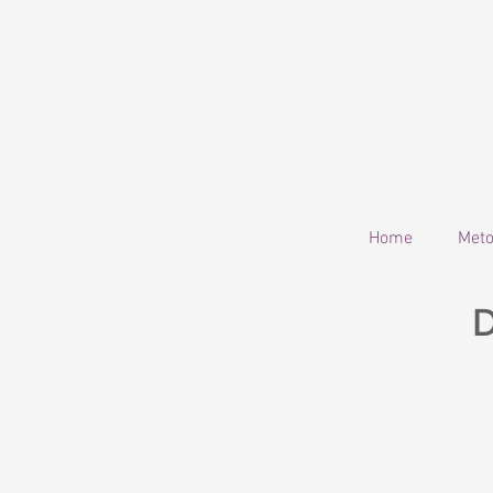
Home
Met
D