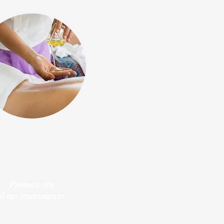
Prenota ora
il tuo trattamento