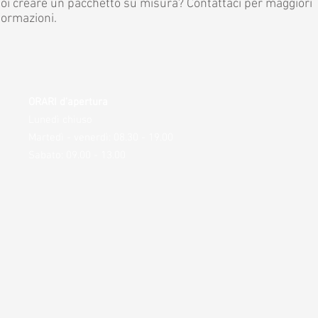
oi creare un pacchetto su misura? Contattaci per maggiori
formazioni.
ORARI d'apertura
Lunedì chiuso
Martedì - venerdì: 08.30 - 19.00
Sabato:
09.00 - 13.00