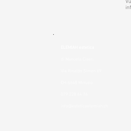
Vu
in
ELEMIAH estetica
di Manuela Ciseri
Via Rinaldo Simen 69
CH-6648 Minusio
079 228 64 76
info@esteticaelemiah.ch