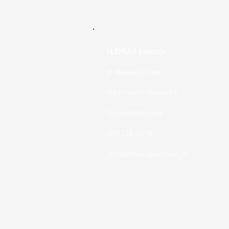
ELEMIAH estetica
di Manuela Ciseri
Via Rinaldo Simen 69
CH-6648 Minusio
079 228 64 76
info@esteticaelemiah.ch