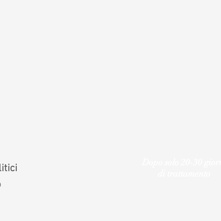
Dopo solo 20-30 gior
itici
di trattamento
o