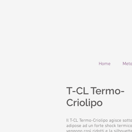
Home
Met
T-CL Termo-
Criolipo
Il T-CL Termo-Criolipo agisce sott
adipose ad un forte shock termico.
vengono così ridotti e la silhouette