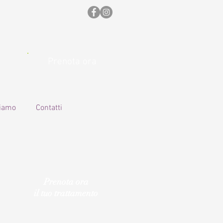
Prenota ora
siamo
Contatti
Prenota ora
il tuo trattamento