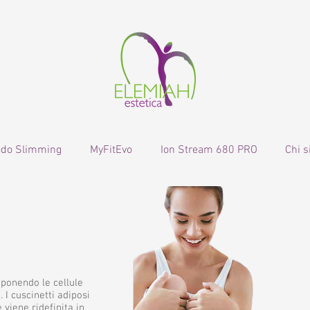
odo Slimming
MyFitEvo
Ion Stream 680 PRO
Chi 
oponendo le cellule
 I cuscinetti adiposi
 viene ridefinita in